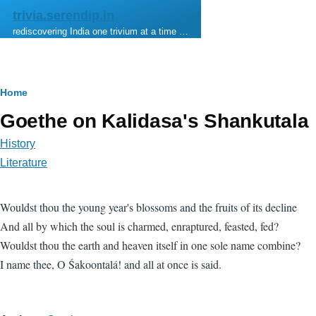
Skip to main content
trivia.serendip.in
rediscovering India one trivium at a time …
Breadcrumb
Home
Goethe on Kalidasa's Shankutala
History
Literature
Wouldst thou the young year's blossoms and the fruits of its decline
And all by which the soul is charmed, enraptured, feasted, fed?
Wouldst thou the earth and heaven itself in one sole name combine?
I name thee, O Śakoontalá! and all at once is said.